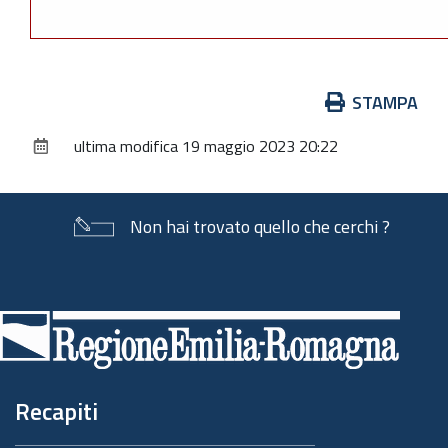
Azioni
STAMPA
sul
ultima modifica
19 maggio 2023 20:22
documento
Non hai trovato quello che cerchi ?
Piè
di
pagina
Recapiti