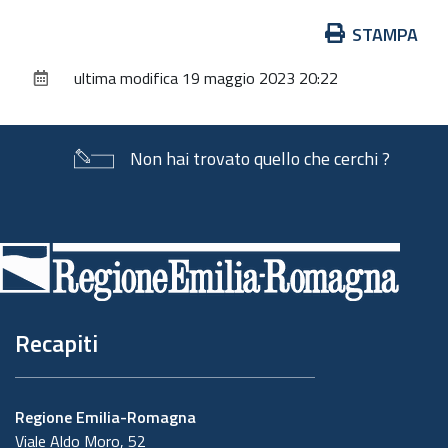
Azioni
STAMPA
sul
ultima modifica
19 maggio 2023 20:22
documento
Non hai trovato quello che cerchi ?
Piè
di
pagina
Recapiti
Regione Emilia-Romagna
Viale Aldo Moro, 52