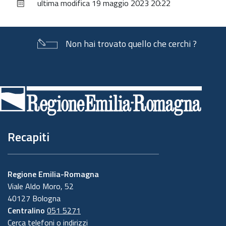
ultima modifica
19 maggio 2023 20:22
documento
Non hai trovato quello che cerchi ?
Piè
di
pagina
Recapiti
Regione Emilia-Romagna
Viale Aldo Moro, 52
40127 Bologna
Centralino
051 5271
Cerca telefoni o indirizzi