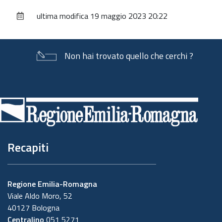
sul
ultima modifica
19 maggio 2023 20:22
documento
Non hai trovato quello che cerchi ?
Piè
di
pagina
Recapiti
Regione Emilia-Romagna
Viale Aldo Moro, 52
40127 Bologna
Centralino
051 5271