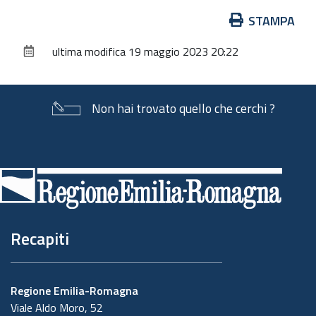
Azioni
STAMPA
sul
ultima modifica
19 maggio 2023 20:22
documento
Non hai trovato quello che cerchi ?
Piè
di
pagina
Recapiti
Regione Emilia-Romagna
Viale Aldo Moro, 52