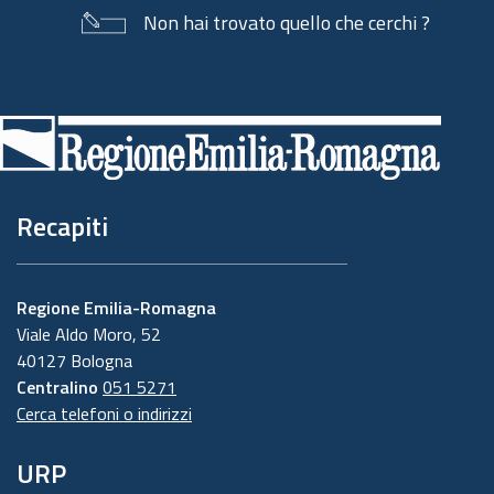
Non hai trovato quello che cerchi ?
Piè
di
pagina
Recapiti
Regione Emilia-Romagna
Viale Aldo Moro, 52
40127 Bologna
Centralino
051 5271
Cerca telefoni o indirizzi
URP