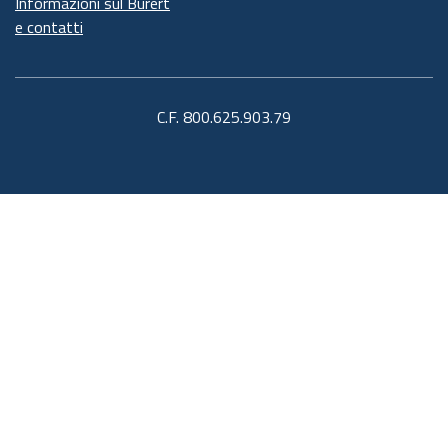
Informazioni sul Burert
e contatti
C.F. 800.625.903.79