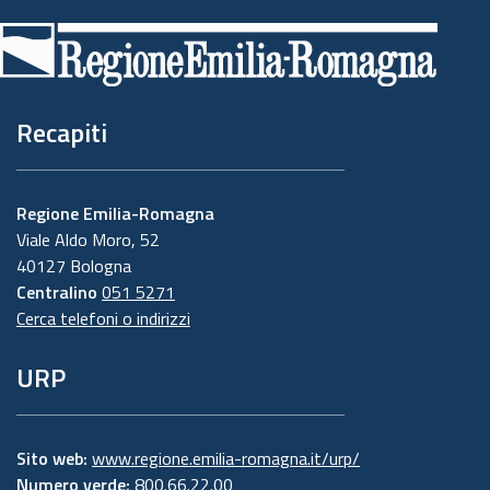
di
pagina
Recapiti
Regione Emilia-Romagna
Viale Aldo Moro, 52
40127 Bologna
Centralino
051 5271
Cerca telefoni o indirizzi
URP
Sito web:
www.regione.emilia-romagna.it/urp/
Numero verde:
800.66.22.00