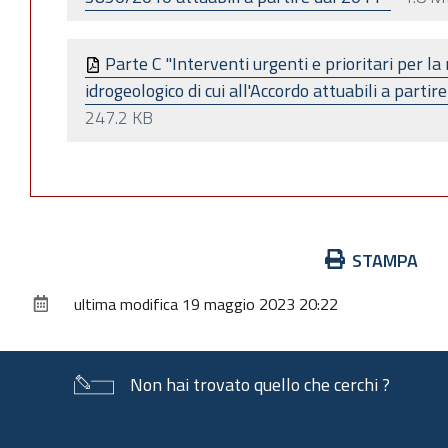
Parte C "Interventi urgenti e prioritari per la 
idrogeologico di cui all'Accordo attuabili a part
247.2 KB
Azioni
STAMPA
sul
ultima modifica
19 maggio 2023 20:22
documento
Non hai trovato quello che cerchi ?
Piè