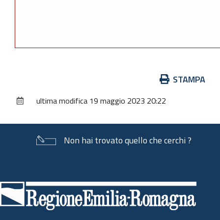
Azioni
STAMPA
sul
ultima modifica
19 maggio 2023 20:22
documento
Non hai trovato quello che cerchi ?
Piè
di
pagina