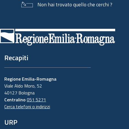
Non hai trovato quello che cerchi ?
Piè
di
pagina
Recapiti
Regione Emilia-Romagna
Viale Aldo Moro, 52
40127 Bologna
Centralino
051 5271
Cerca telefoni o indirizzi
URP