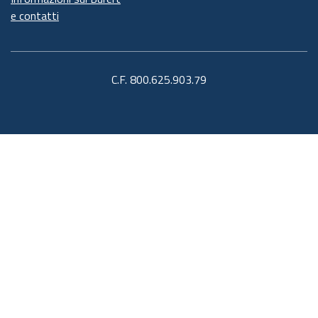
e contatti
C.F. 800.625.903.79