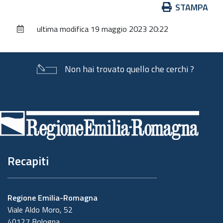
Azioni
STAMPA
sul
ultima modifica
19 maggio 2023 20:22
documento
Non hai trovato quello che cerchi ?
Piè
di
pagina
Recapiti
Regione Emilia-Romagna
Viale Aldo Moro, 52
40127 Bologna