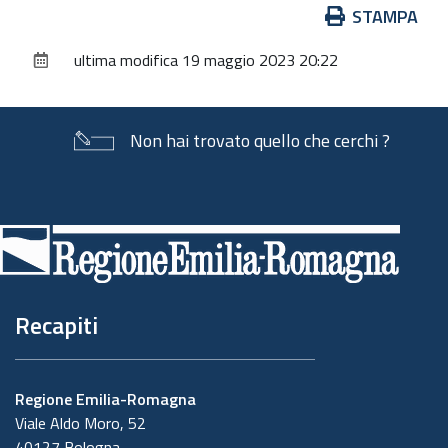
Azioni
STAMPA
sul
ultima modifica
19 maggio 2023 20:22
documento
Non hai trovato quello che cerchi ?
Piè
di
pagina
Recapiti
Regione Emilia-Romagna
Viale Aldo Moro, 52
40127 Bologna