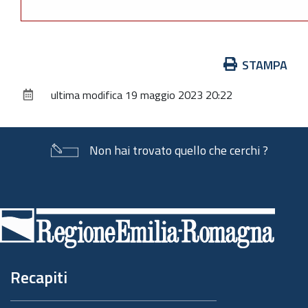
Azioni
STAMPA
sul
ultima modifica
19 maggio 2023 20:22
documento
Non hai trovato quello che cerchi ?
Piè
di
pagina
Recapiti