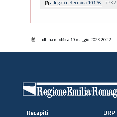
allegati determina 10176
-
773.2
ultima modifica
19 maggio 2023 20:22
Piè
di
pagina
Recapiti
URP