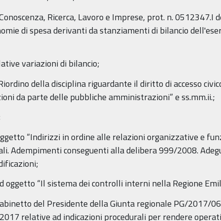
 Conoscenza, Ricerca, Lavoro e Imprese, prot. n. 0512347.I d
conomie di spesa derivanti da stanziamenti di bilancio dell'es
tive variazioni di bilancio;
iordino della disciplina riguardante il diritto di accesso civico
ioni da parte delle pubbliche amministrazioni” e ss.mm.ii.;
:
etto “Indirizzi in ordine alle relazioni organizzative e funz
enziali. Adempimenti conseguenti alla delibera 999/2008. Ad
ificazioni;
d oggetto “Il sistema dei controlli interni nella Regione Em
di Gabinetto del Presidente della Giunta regionale PG/2017/
 relative ad indicazioni procedurali per rendere operativo