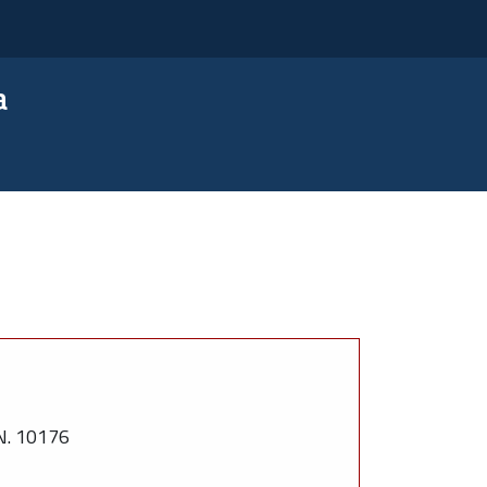
a
. 10176