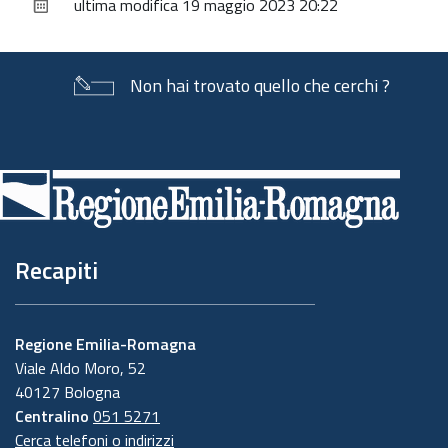
ultima modifica
19 maggio 2023 20:22
documento
Non hai trovato quello che cerchi ?
Piè
di
pagina
Recapiti
Regione Emilia-Romagna
Viale Aldo Moro, 52
40127 Bologna
Centralino
051 5271
Cerca telefoni o indirizzi