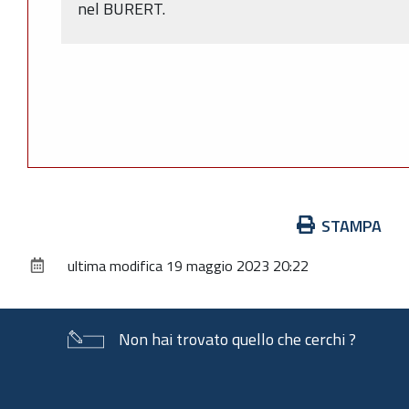
nel BURERT.
Azioni
STAMPA
sul
ultima modifica
19 maggio 2023 20:22
documento
Non hai trovato quello che cerchi ?
Piè