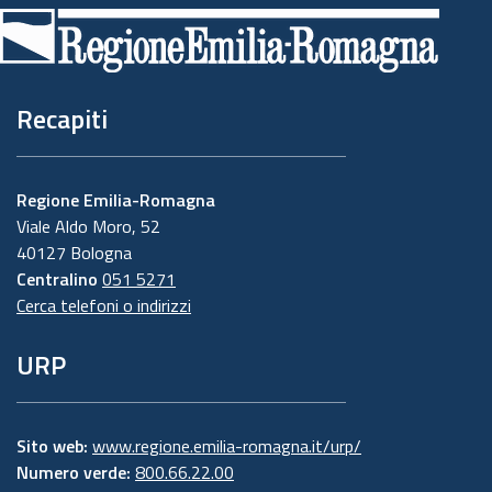
di
pagina
Recapiti
Regione Emilia-Romagna
Viale Aldo Moro, 52
40127 Bologna
Centralino
051 5271
Cerca telefoni o indirizzi
URP
Sito web:
www.regione.emilia-romagna.it/urp/
Numero verde:
800.66.22.00