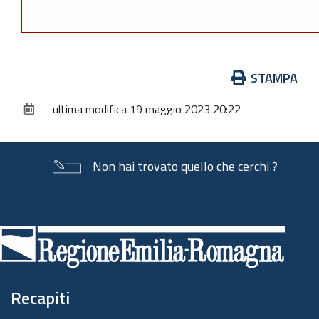
Azioni
STAMPA
sul
ultima modifica
19 maggio 2023 20:22
documento
Non hai trovato quello che cerchi ?
Piè
di
pagina
Recapiti