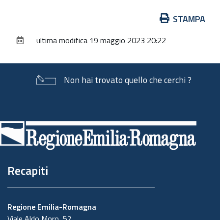
Azioni
STAMPA
sul
ultima modifica
19 maggio 2023 20:22
documento
Non hai trovato quello che cerchi ?
Piè
di
pagina
Recapiti
Regione Emilia-Romagna
Viale Aldo Moro, 52