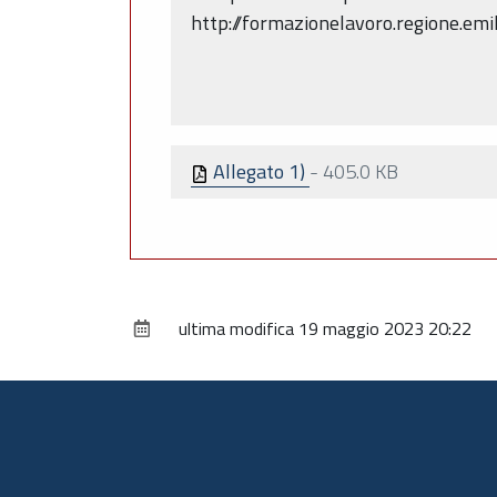
http://formazionelavoro.regione.emi
Allegato 1)
-
405.0 KB
ultima modifica
19 maggio 2023 20:22
Piè