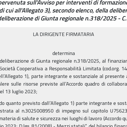
ervenuta sull'Avviso per interventi di formazione
di cui all'Allegato 3), secondo elenco, della delib
deliberazione di Giunta regionale n.318/2025 -
LA DIRIGENTE FIRMATARIA
determina
a deliberazione di Giunta regionale n.318/2025, al finanzia
Società Cooperativa a Responsabilità Limitata (cod.org. 
ell’Allegato 1), parte integrante e sostanziale al present
ere sulle risorse previste all’Accordo quadro di collabo
el 13 luglio 2023;
do quanto previsto dall’Allegato 1) parte integrante e sos
istrata al n.3025008950 di impegno sul capitolo U75623
teria di salute e sicurezza nei luoghi di lavoro (Accordo qu
io 2023; D.lgs. 81/2008) - Mezzi statali”, del bilancio fina