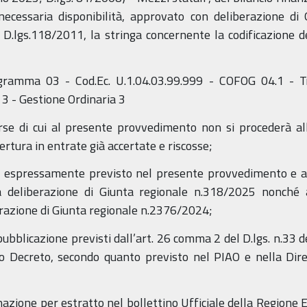
necessaria disponibilità, approvato con deliberazione di
l D.lgs.118/2011, la stringa concernente la codificazione d
gramma 03 - Cod.Ec. U.1.04.03.99.999 - COFOG 04.1 - 
 - Gestione Ordinaria 3
orse di cui al presente provvedimento non si procederà al
ertura in entrate già accertate e riscosse;
non espressamente previsto nel presente provvedimento e a
la deliberazione di Giunta regionale n.318/2025 nonché al
erazione di Giunta regionale n.2376/2024;
 pubblicazione previsti dall’art. 26 comma 2 del D.lgs. n.33 d
o Decreto, secondo quanto previsto nel PIAO e nella Dirett
nazione per estratto nel bollettino Ufficiale della Regione