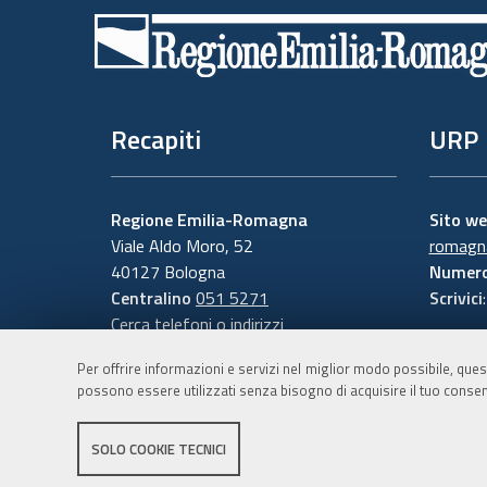
di
pagina
Recapiti
URP
Regione Emilia-Romagna
Sito w
Viale Aldo Moro, 52
romagna
40127 Bologna
Numero
Centralino
051 5271
Scrivici
Cerca telefoni o indirizzi
Per offrire informazioni e servizi nel miglior modo possibile, ques
possono essere utilizzati senza bisogno di acquisire il tuo consen
SOLO COOKIE TECNICI