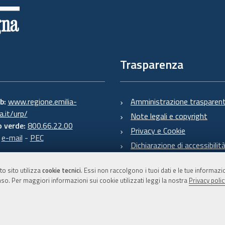
Trasparenza
eb:
www.regione.emilia-
Amministrazione trasparen
.it/urp/
Note legali e copyright
 verde:
800.66.22.00
Privacy e Cookie
:
e-mail
-
PEC
Dichiarazione di accessibilit
to sito utilizza
cookie tecnici
. Essi non raccolgono i tuoi dati e le tue informaz
so. Per maggiori informazioni sui cookie utilizzati leggi la nostra
Privacy polic
C.F. 800.625.903.79