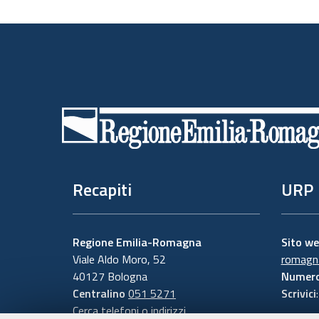
Piè
di
pagina
Recapiti
URP
Regione Emilia-Romagna
Sito w
Viale Aldo Moro, 52
romagna
40127 Bologna
Numero
Centralino
051 5271
Scrivici
Cerca telefoni o indirizzi