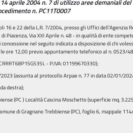
 14 aprile 2004 n. 7 di utilizzo aree demaniali del
Procedimento n. PC11T0007
coli 16 e 22 della L.R. 7/2004, presso gli Uffici dell’Agenzia
i Piacenza, Via XXI Aprile n. 48 - in qualità di ente compete
concessione nel seguito indicata a disposizione di chi voles
 alle ore 12,00 previo appuntamento telefonico al n. 0523/4
.: SCRRRT68P15G535L - P.IVA: 01199670330);
/2023 (assunta al protocollo Arpae n. 77 in data 02/01/202
da destra);
nse (PC ) Località Cascina Moschetto (superficie mq. 3.225 
 Comune di Gragnano Trebbiense (PC), foglio 6, mappale 114/p 