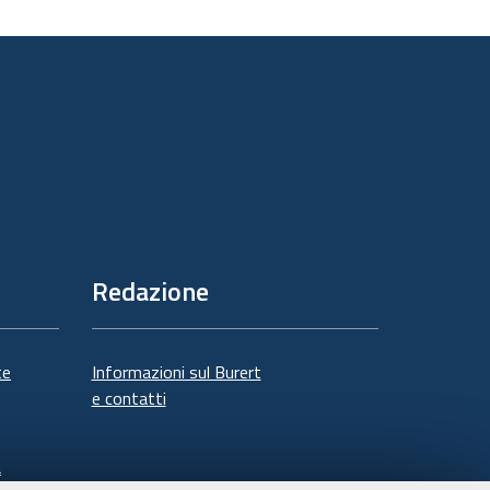
sul
documento
Redazione
te
Informazioni sul Burert
e contatti
à