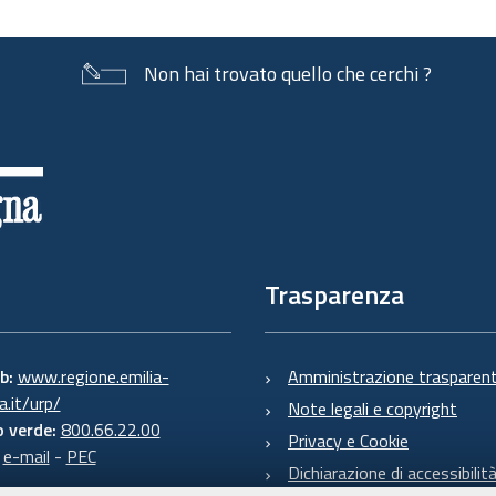
Non hai trovato quello che cerchi ?
Trasparenza
eb:
www.regione.emilia-
Amministrazione trasparen
.it/urp/
Note legali e copyright
 verde:
800.66.22.00
Privacy e Cookie
:
e-mail
-
PEC
Dichiarazione di accessibilit