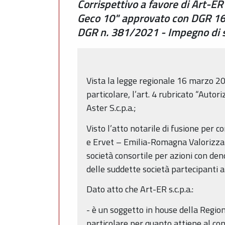
Corrispettivo a favore di Art-ER 
Geco 10" approvato con DGR 162
DGR n. 381/2021 - Impegno di 
Vista la legge regionale 16 marzo 20
particolare, l’art. 4 rubricato “Autor
Aster S.c.p.a.;
Visto l’atto notarile di fusione per 
e Ervet – Emilia-Romagna Valorizzaz
società consortile per azioni con de
delle suddette società partecipanti a
Dato atto che Art-ER s.c.p.a.:
- è un soggetto in house della Region
particolare per quanto attiene al con