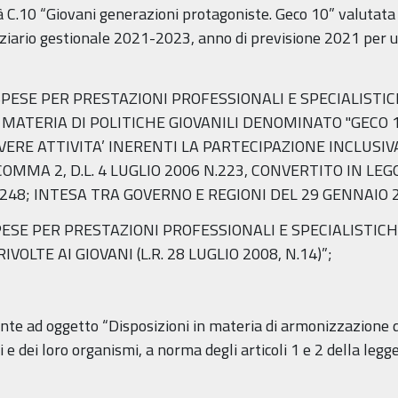
vità C.10 “Giovani generazioni protagoniste. Geco 10” valut
anziario gestionale 2021-2023, anno di previsione 2021 per 
37 “SPESE PER PRESTAZIONI PROFESSIONALI E SPECIALIST
MATERIA DI POLITICHE GIOVANILI DENOMINATO "GECO 10
ERE ATTIVITA’ INERENTI LA PARTECIPAZIONE INCLUSIVA 
 COMMA 2, D.L. 4 LUGLIO 2006 N.223, CONVERTITO IN LEG
 248; INTESA TRA GOVERNO E REGIONI DEL 29 GENNAIO 2
1 “SPESE PER PRESTAZIONI PROFESSIONALI E SPECIALISTI
IVOLTE AI GIOVANI (L.R. 28 LUGLIO 2008, N.14)”;
ente ad oggetto “Disposizioni in materia di armonizzazione de
ali e dei loro organismi, a norma degli articoli 1 e 2 della le