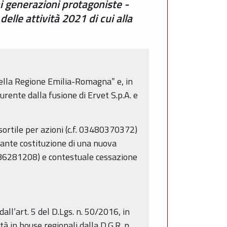
ni generazioni protagoniste -
le attività 2021 di cui alla
della Regione Emilia-Romagna” e, in
turente dalla fusione di Ervet S.p.A. e
sortile per azioni (c.f. 03480370372)
ante costituzione di una nuova
3786281208) e contestuale cessazione
ll’art. 5 del D.Lgs. n. 50/2016, in
à in house regionali dalla D.G.R. n.