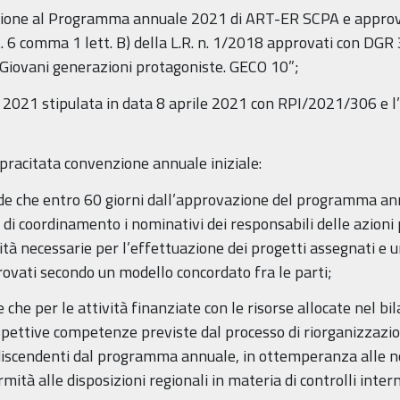
zione al Programma annuale 2021 di ART-ER SCPA e approvaz
t. 6 comma 1 lett. B) della L.R. n. 1/2018 approvati con DGR
Giovani generazioni protagoniste. GECO 10”;
 2021 stipulata in data 8 aprile 2021 con RPI/2021/306 e l’a
sopracitata convenzione annuale iniziale:
ede che entro 60 giorni dall’approvazione del programma an
e di coordinamento i nominativi dei responsabili delle azion
ità necessarie per l’effettuazione dei progetti assegnati e u
provati secondo un modello concordato fra le parti;
 che per le attività finanziate con le risorse allocate nel bil
 rispettive competenze previste dal processo di riorganizzaz
discendenti dal programma annuale, in ottemperanza alle nor
tà alle disposizioni regionali in materia di controlli interni