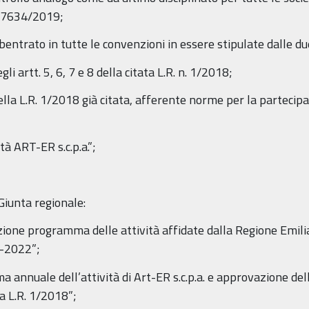
. 7634/2019;
bentrato in tutte le convenzioni in essere stipulate dalle d
gli artt. 5, 6, 7 e 8 della citata L.R. n. 1/2018;
ella L.R. 1/2018 già citata, afferente norme per la partecipaz
età ART-ER s.c.p.a.”;
 Giunta regionale:
one programma delle attività affidate dalla Regione Emilia-
0-2022”;
 annuale dell’attività di Art-ER s.c.p.a. e approvazione de
la L.R. 1/2018”;