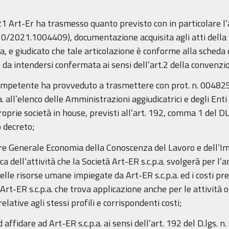
 Art-Er ha trasmesso quanto previsto con in particolare l’ar
/10/2021.1004409), documentazione acquisita agli atti della
 e giudicato che tale articolazione è conforme alla scheda d
 da intendersi confermata ai sensi dell’art.2 della convenzi
competente ha provveduto a trasmettere con prot. n. 0048256
.a. all’elenco delle Amministrazioni aggiudicatrici e degli E
roprie società in house, previsti all’art. 192, comma 1 del D
 decreto;
ore Generale Economia della Conoscenza del Lavoro e dell’
 dell’attività che la Società Art-ER s.c.p.a. svolgerà per l’a
elle risorse umane impiegate da Art-ER s.c.p.a. ed i costi pr
 Art-ER s.c.p.a. che trova applicazione anche per le attività o
ative agli stessi profili e corrispondenti costi;
affidare ad Art-ER s.c.p.a. ai sensi dell’art. 192 del D.lgs.