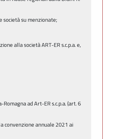
ue società su menzionate;
ione alla società ART-ER s.c.p.a. e,
Romagna ad Art-ER s.c.p.a. (art. 6
lla convenzione annuale 2021 ai