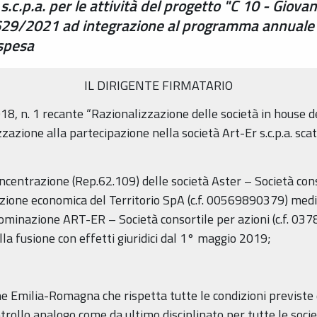
s.c.p.a. per le attività del progetto "C 10 - Giova
9/2021 ad integrazione al programma annuale del
spesa
IL DIRIGENTE FIRMATARIO
18, n. 1 recante “Razionalizzazione delle società in house 
izzazione alla partecipazione nella società Art-Er s.c.p.a. sca
concentrazione (Rep.62.109) delle società Aster – Società con
ione economica del Territorio SpA (c.f. 00569890379) medi
nominazione ART-ER – Società consortile per azioni (c.f. 0
lla fusione con effetti giuridici dal 1° maggio 2019;
e Emilia-Romagna che rispetta tutte le condizioni previste da
trollo analogo come da ultimo disciplinato per tutte le societ