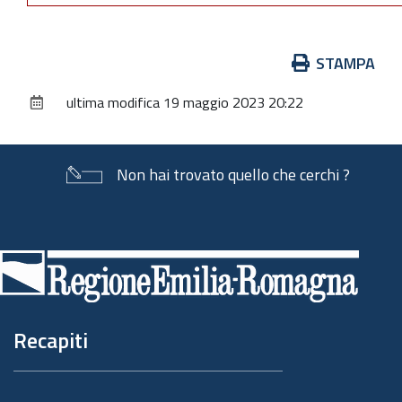
Azioni
STAMPA
sul
ultima modifica
19 maggio 2023 20:22
documento
Non hai trovato quello che cerchi ?
Piè
di
pagina
Recapiti