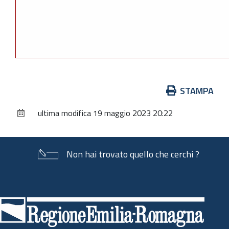
Azioni
STAMPA
sul
ultima modifica
19 maggio 2023 20:22
documento
Non hai trovato quello che cerchi ?
Piè
di
pagina