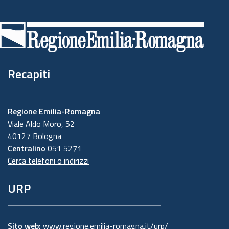
Piè
di
pagina
Recapiti
Regione Emilia-Romagna
Viale Aldo Moro, 52
40127 Bologna
Centralino
051 5271
Cerca telefoni o indirizzi
URP
Sito web:
www.regione.emilia-romagna.it/urp/