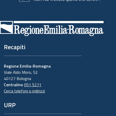
Piè
di
pagina
Recapiti
Regione Emilia-Romagna
Viale Aldo Moro, 52
40127 Bologna
Centralino
051 5271
Cerca telefoni o indirizzi
URP