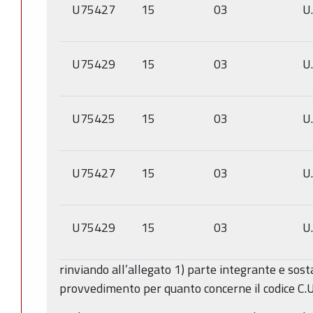
U75427
15
03
U
U75429
15
03
U
U75425
15
03
U
U75427
15
03
U
U75429
15
03
U
rinviando all’allegato 1) parte integrante e sos
provvedimento per quanto concerne il codice C.U