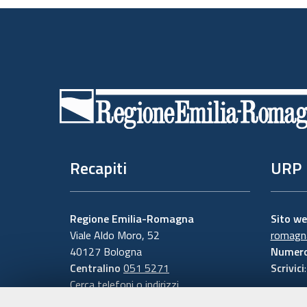
Piè
di
pagina
Recapiti
URP
Regione Emilia-Romagna
Sito w
Viale Aldo Moro, 52
romagna
40127 Bologna
Numero
Centralino
051 5271
Scrivici
Cerca telefoni o indirizzi