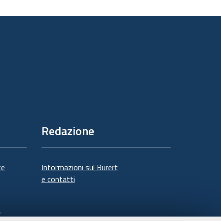
sul
documento
Redazione
te
Informazioni sul Burert
e contatti
à