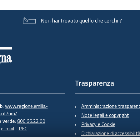
Non hai trovato quello che cerchi ?
Trasparenza
eb:
www.regione.emilia-
Amministrazione trasparen
.it/urp/
Note legali e copyright
 verde:
800.66.22.00
Privacy e Cookie
:
e-mail
-
PEC
Dichiarazione di accessibilit