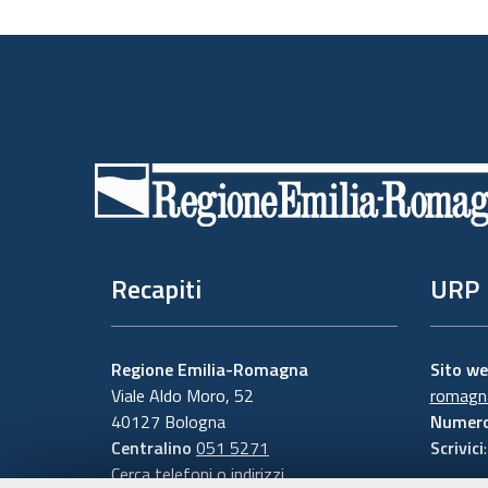
Piè
di
pagina
Recapiti
URP
Regione Emilia-Romagna
Sito w
Viale Aldo Moro, 52
romagna
40127 Bologna
Numero
Centralino
051 5271
Scrivici
Cerca telefoni o indirizzi