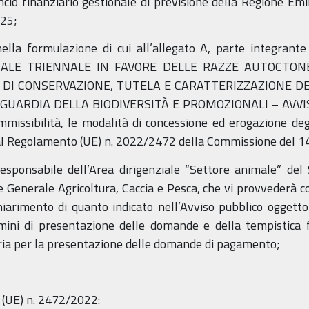
ncio finanziario gestionale di previsione della Regione 
025;
ella formulazione di cui all’allegato A, parte integrante
LE TRIENNALE IN FAVORE DELLE RAZZE AUTOCTONE
À DI CONSERVAZIONE, TUTELA E CARATTERIZZAZIONE D
UARDIA DELLA BIODIVERSITÀ E PROMOZIONALI – AVVISO 
ammissibilità, le modalità di concessione ed erogazione deg
 dal Regolamento (UE) n. 2022/2472 della Commissione del 
esponsabile dell’Area dirigenziale “Settore animale” del
 Generale Agricoltura, Caccia e Pesca, che vi provvederà con
chiarimento di quanto indicato nell’Avviso pubblico oggett
ini di presentazione delle domande e della tempistica f
aria per la presentazione delle domande di pagamento;
o (UE) n. 2472/2022: