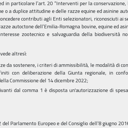
ed in particolare l’art. 20 “Interventi per la conservazione,
e o a duplice attitudine e delle razze equine ed asinine a
oncedere contributi agli Enti selezionatori, riconosciuti ai 
e razze autoctone dell’Emilia-Romagna bovine, equine ed asini
 interesse zootecnico e salvaguardia della biodiversità 
vede altresì:
ze da sostenere, i criteri di ammissibilità, le modalità di c
niti con deliberazione della Giunta regionale, in confo
ella Commissione del 14 dicembre 2022;
rivanti dal comma 1 è disposta un'autorizzazione di spesa
del Parlamento Europeo e del Consiglio dell’8 giugno 2016 