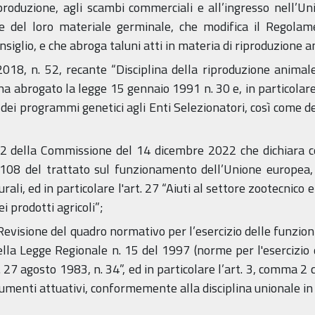
iproduzione, agli scambi commerciali e all’ingresso nell’Un
ri e del loro materiale germinale, che modifica il Regola
glio, e che abroga taluni atti in materia di riproduzione a
2018, n. 52, recante “Disciplina della riproduzione animale
a abrogato la legge 15 gennaio 1991 n. 30 e, in particolare, 
 dei programmi genetici agli Enti Selezionatori, così come de
 della Commissione del 14 dicembre 2022 che dichiara com
 108 del trattato sul funzionamento dell’Unione europea, a
rali, ed in particolare l'art. 27 “Aiuti al settore zootecnico e 
i prodotti agricoli”;
Revisione del quadro normativo per l’esercizio delle funzion
la Legge Regionale n. 15 del 1997 (norme per l'esercizio d
. 27 agosto 1983, n. 34”, ed in particolare l’art. 3, comma 2
umenti attuativi, conformemente alla disciplina unionale in m