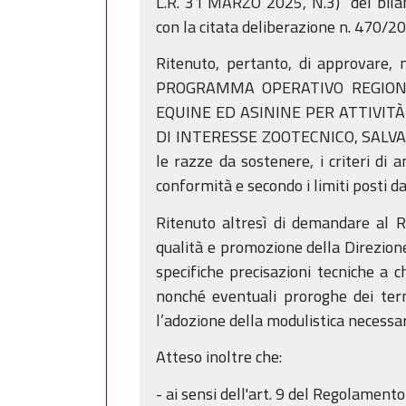
L.R. 31 MARZO 2025, N.3)” del bila
con la citata deliberazione n. 470/2
Ritenuto, pertanto, di approvare, n
PROGRAMMA OPERATIVO REGIONA
EQUINE ED ASININE PER ATTIVIT
DI INTERESSE ZOOTECNICO, SALVAG
le razze da sostenere, i criteri di 
conformità e secondo i limiti posti
Ritenuto altresì di demandare al R
qualità e promozione della Direzione
specifiche precisazioni tecniche a 
nonché eventuali proroghe dei term
l’adozione della modulistica necess
Atteso inoltre che:
- ai sensi dell'art. 9 del Regolament