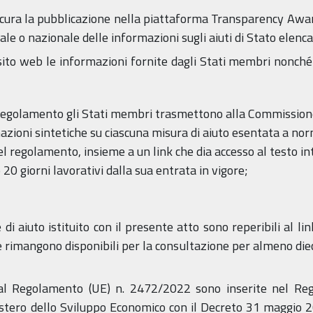
cura la pubblicazione nella piattaforma Transparency Awa
nale o nazionale delle informazioni sugli aiuti di Stato elen
to web le informazioni fornite dagli Stati membri nonché il l
 Regolamento gli Stati membri trasmettono alla Commissione,
rmazioni sintetiche su ciascuna misura di aiuto esentata a n
del regolamento, insieme a un link che dia accesso al testo in
0 giorni lavorativi dalla sua entrata in vigore;
di aiuto istituito con il presente atto sono reperibili al li
e rimangono disponibili per la consultazione per almeno diec
al Regolamento (UE) n. 2472/2022 sono inserite nel Regis
istero dello Sviluppo Economico con il Decreto 31 maggio 