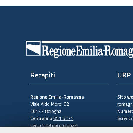
Piè
di
pagina
Recapiti
URP
Regione Emilia-Romagna
Sito w
Viale Aldo Moro, 52
romagna
40127 Bologna
Numero
Centralino
051 5271
Scrivici
Cerca telefoni o indirizzi