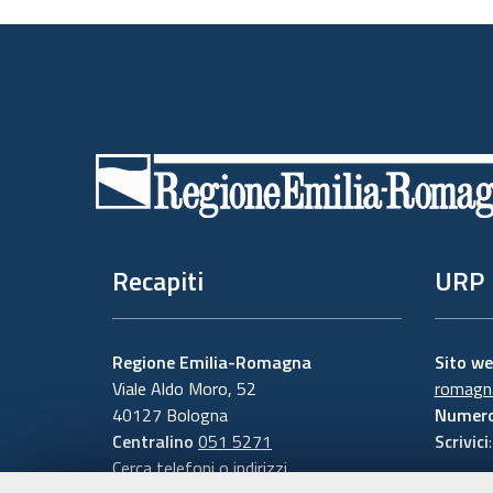
Piè
di
pagina
Recapiti
URP
Regione Emilia-Romagna
Sito w
Viale Aldo Moro, 52
romagna
40127 Bologna
Numero
Centralino
051 5271
Scrivici
Cerca telefoni o indirizzi