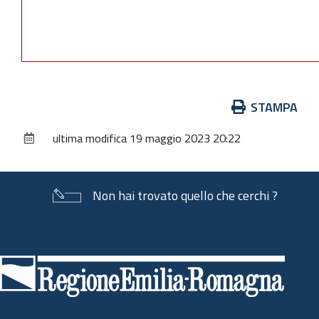
Azioni
STAMPA
sul
ultima modifica
19 maggio 2023 20:22
documento
Non hai trovato quello che cerchi ?
Piè
di
pagina