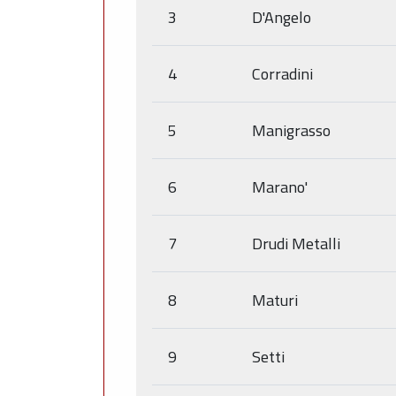
3
D'Angelo
4
Corradini
5
Manigrasso
6
Marano'
7
Drudi Metalli
8
Maturi
9
Setti