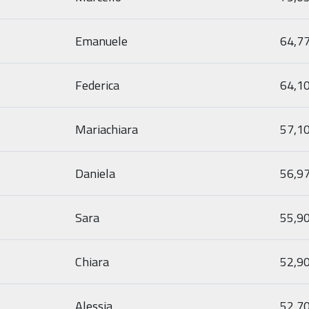
Emanuele
64,7
Federica
64,1
Mariachiara
57,1
Daniela
56,9
Sara
55,9
Chiara
52,9
Alessia
52,7