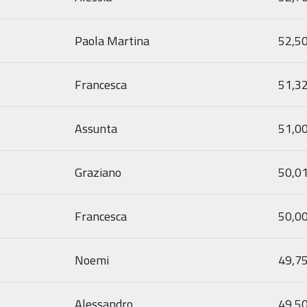
Paola Martina
52,5
Francesca
51,3
Assunta
51,0
Graziano
50,0
Francesca
50,0
Noemi
49,7
Alessandro
49,5