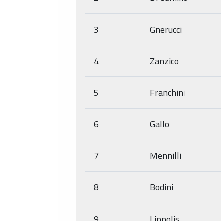
3
Gnerucci
4
Zanzico
5
Franchini
6
Gallo
7
Mennilli
8
Bodini
9
Lippolis