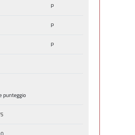
P
P
P
e punteggio
75
30