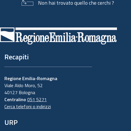
Non hai trovato quello che cerchi ?
Piè
di
pagina
Recapiti
Regione Emilia-Romagna
Viale Aldo Moro, 52
40127 Bologna
Centralino
051 5271
Cerca telefoni o indirizzi
URP