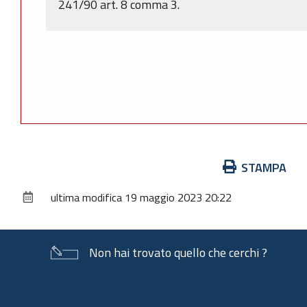
241/90 art. 8 comma 3.
Azioni
STAMPA
sul
ultima modifica
19 maggio 2023 20:22
documento
Non hai trovato quello che cerchi ?
Piè