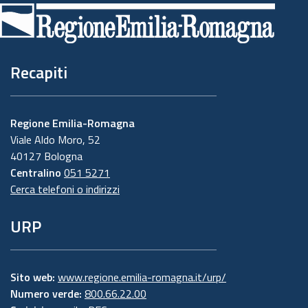
di
pagina
Recapiti
Regione Emilia-Romagna
Viale Aldo Moro, 52
40127 Bologna
Centralino
051 5271
Cerca telefoni o indirizzi
URP
Sito web:
www.regione.emilia-romagna.it/urp/
Numero verde:
800.66.22.00