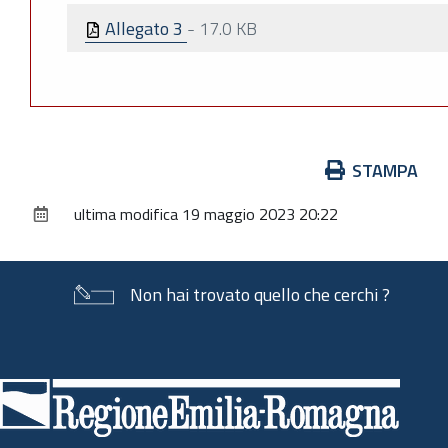
Allegato 3
-
17.0 KB
Azioni
STAMPA
sul
ultima modifica
19 maggio 2023 20:22
documento
Non hai trovato quello che cerchi ?
Piè
di
pagina