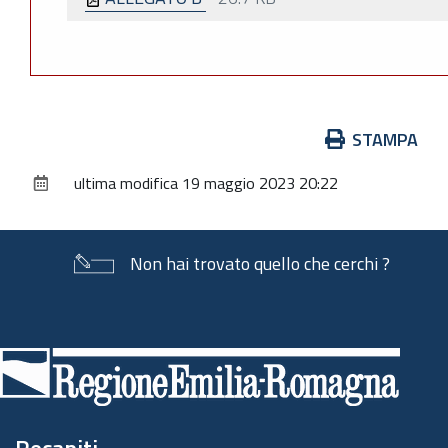
Azioni
STAMPA
sul
ultima modifica
19 maggio 2023 20:22
documento
Non hai trovato quello che cerchi ?
Piè
di
pagina