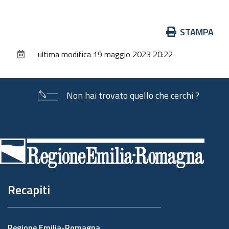
Azioni
STAMPA
sul
ultima modifica
19 maggio 2023 20:22
documento
Non hai trovato quello che cerchi ?
Piè
di
pagina
Recapiti
Regione Emilia-Romagna