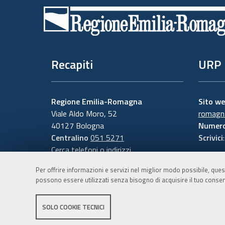
di
pagina
Recapiti
URP
Regione Emilia-Romagna
Sito w
Viale Aldo Moro, 52
romagna
40127 Bologna
Numero
Centralino
051 5271
Scrivici
Cerca telefoni o indirizzi
Per offrire informazioni e servizi nel miglior modo possibile, ques
possono essere utilizzati senza bisogno di acquisire il tuo consen
SOLO COOKIE TECNICI