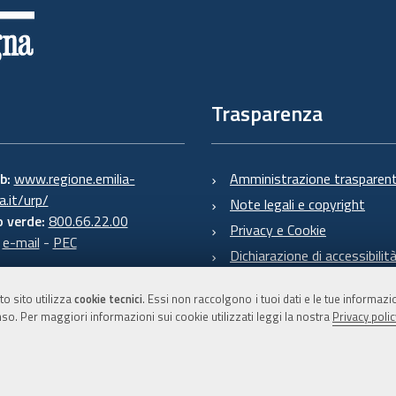
Trasparenza
eb:
www.regione.emilia-
Amministrazione trasparen
.it/urp/
Note legali e copyright
 verde:
800.66.22.00
Privacy e Cookie
:
e-mail
-
PEC
Dichiarazione di accessibilit
to sito utilizza
cookie tecnici
. Essi non raccolgono i tuoi dati e le tue informaz
so. Per maggiori informazioni sui cookie utilizzati leggi la nostra
Privacy polic
C.F. 800.625.903.79