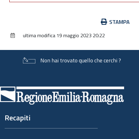
Azioni
STAMPA
sul
ultima modifica
19 maggio 2023 20:22
documento
Non hai trovato quello che cerchi ?
Piè
di
pagina
Recapiti