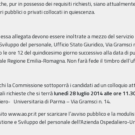
e, pur in possesso dei requisiti richiesti, siano attualment
 pubblici o privati collocati in quiescenza.
ssa allegata devono essere inoltrate a mezzo del servizio 
Sviluppo del personale, Ufficio Stato Giuridico, Via Gramsc
o le ore 12 del quindicesimo giorno successivo alla data di p
ale Regione Emilia-Romagna. Non farà fede il timbro dell’uff
ichi la Commissione sottoporrà i candidati ad un colloquio a
li richieste che si terrà
lunedì 28 luglio 2014 alle ore 11.3
iero- Universitaria di Parma – Via Gramsci n. 14.
sito www.ao.pr.it per scaricare l’avviso pubblico e la modulis
estione e Sviluppo del personale dell'Azienda Ospedaliero-Un