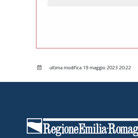
ultima modifica
19 maggio 2023 20:22
Piè
di
pagina