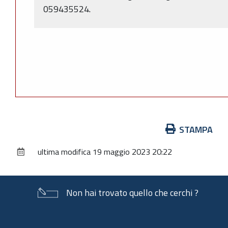
059435524.
Azioni
STAMPA
sul
ultima modifica
19 maggio 2023 20:22
documento
Non hai trovato quello che cerchi ?
Piè