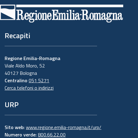
di
pagina
Recapiti
Regione Emilia-Romagna
Viale Aldo Moro, 52
40127 Bologna
Centralino
051 5271
Cerca telefoni o indirizzi
URP
Sito web:
www.regione.emilia-romagna.it/urp/
Numero verde:
800.66.22.00