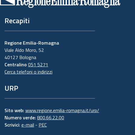
pagina
Recapiti
Regione Emilia-Romagna
Viale Aldo Moro, 52
40127 Bologna
Centralino
051 5271
Cerca telefoni o indirizzi
URP
Sito web:
www.regione.emilia-romagna.it/urp/
Numero verde:
800.66.22.00
Scrivici
:
e-mail
-
PEC