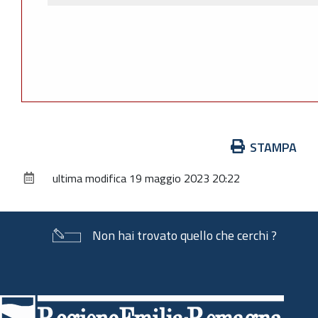
Azioni
STAMPA
sul
ultima modifica
19 maggio 2023 20:22
documento
Non hai trovato quello che cerchi ?
Piè
di