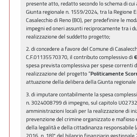
presente atto, redatto secondo lo schema di cui a
Giunta regionale n. 1559/2024, tra la Regione 
Casalecchio di Reno (BO), per predefinire le moda
impegni ed oneri assunti reciprocamente tra i du
realizzazione del suddetto progetto;
2. di concedere a favore del Comune di Casalecch
C.F.01135570370, il contributo complessivo di
€
spesa prevista complessiva per spese correnti di
realizzazione del progetto “
Politicamente Scor
attuazione della delibera della Giunta regional
3. di imputare contabilmente la spesa complessiv
n. 3024008799 di impegno, sul capitolo U02732 "
amministrazioni locali per la realizzazione di iniz
prevenzione del crimine organizzato e mafioso e
della legalità e della cittadinanza responsabile 
2016, n. 18)", del bilancio finanziario gestional