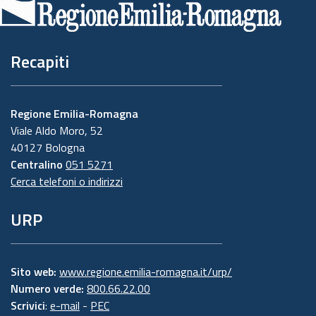
pagina
Recapiti
Regione Emilia-Romagna
Viale Aldo Moro, 52
40127 Bologna
Centralino
051 5271
Cerca telefoni o indirizzi
URP
Sito web:
www.regione.emilia-romagna.it/urp/
Numero verde:
800.66.22.00
Scrivici
:
e-mail
-
PEC