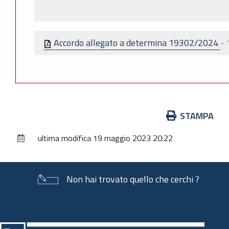
Accordo allegato a determina 19302/2024
-
Azioni
STAMPA
sul
ultima modifica
19 maggio 2023 20:22
documento
Non hai trovato quello che cerchi ?
Piè
di