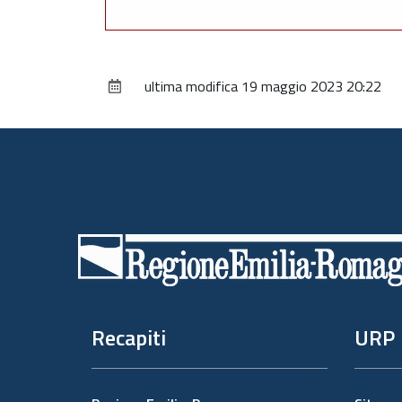
ultima modifica
19 maggio 2023 20:22
Piè
di
pagina
Recapiti
URP