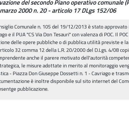
vazione del secondo Piano operativo comunale (
24 marzo 2000 n. 20 - articolo 17 DLgs 152/06
Consiglio Comunale n. 105 del 19/12/2013 è stato approvato 
o e il PUA "CS Via Don Tesauri" con valenza di POC. Il POC 
ione delle opere pubbliche o di pubblica utilità previste e la 
rticolo 32 comma 12 della L.R. 20/2000 del D.Lgs. 4/08 copia
rendente anche il parere motivato dell'autorità competente
trategica, le misure adottate in merito al monitoraggio ven
tica - Piazza Don Giuseppe Dossetti n. 1 - Cavriago e tras
ocumentazione è inoltre disponibile sul sito internet del Com
resentge pubblicazione.