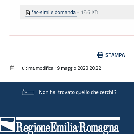
fac-simile domanda
-
15.6 KB
Azioni
STAMPA
sul
ultima modifica
19 maggio 2023 20:22
documento
Non hai trovato quello che cerchi ?
Piè
di
pagina