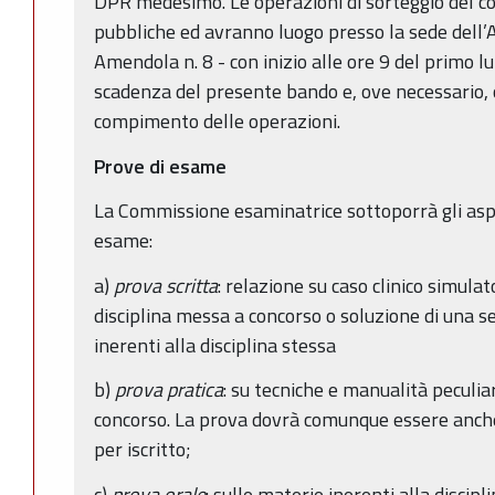
DPR medesimo. Le operazioni di sorteggio del
pubbliche ed avranno luogo presso la sede dell’A
Amendola n. 8 - con inizio alle ore 9 del primo lu
scadenza del presente bando e, ove necessario, o
compimento delle operazioni.
Prove di esame
La Commissione esaminatrice sottoporrà gli aspi
esame:
a)
prova scritta
: relazione su caso clinico simula
disciplina messa a concorso o soluzione di una ser
inerenti alla disciplina stessa
b)
prova pratica
: su tecniche e manualità peculiar
concorso. La prova dovrà comunque essere anch
per iscritto;
c)
prova orale
: sulle materie inerenti alla discip