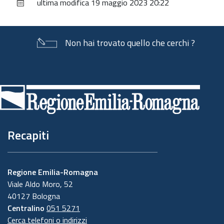
ultima modifica
19 maggio 2023 20:22
documento
Non hai trovato quello che cerchi ?
Piè
di
pagina
Recapiti
Regione Emilia-Romagna
Viale Aldo Moro, 52
40127 Bologna
Centralino
051 5271
Cerca telefoni o indirizzi