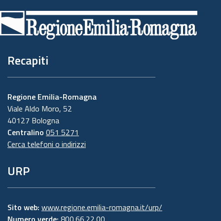
di
pagina
Recapiti
Regione Emilia-Romagna
Viale Aldo Moro, 52
40127 Bologna
Centralino
051 5271
Cerca telefoni o indirizzi
URP
Sito web:
www.regione.emilia-romagna.it/urp/
Numero verde:
800.66.22.00