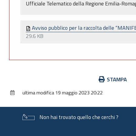
Ufficiale Telematico della Regione Emilia-Roma
Avviso pubblico per la raccolta delle “MA
29.6 KB
Azioni
STAMPA
sul
ultima modifica
19 maggio 2023 20:22
documento
Non hai trovato quello che cerchi ?
Piè