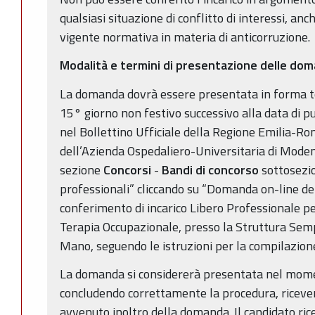
qualsiasi situazione di conflitto di interessi, anc
vigente normativa in materia di anticorruzione.
Modalità e termini di presentazione delle do
La domanda dovrà essere presentata in forma te
15° giorno non festivo successivo alla data di p
nel Bollettino Ufficiale della Regione Emilia-Ro
dell’Azienda Ospedaliero-Universitaria di Moden
sezione
Concorsi
-
Bandi di concorso
sottosezio
professionali” cliccando su “Domanda on-line del
conferimento di incarico Libero Professionale pe
Terapia Occupazionale, presso la Struttura Sempl
Mano, seguendo le istruzioni per la compilazione
La domanda si considererà presentata nel moment
concludendo correttamente la procedura, ricever
avvenuto inoltro della domanda. Il candidato rice