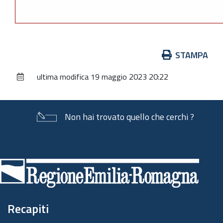
Azioni
STAMPA
sul
ultima modifica
19 maggio 2023 20:22
documento
Non hai trovato quello che cerchi ?
Piè
di
pagina
Recapiti