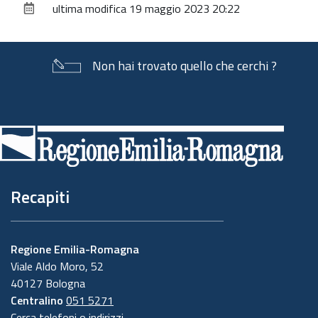
ultima modifica
19 maggio 2023 20:22
documento
Non hai trovato quello che cerchi ?
Piè
di
pagina
Recapiti
Regione Emilia-Romagna
Viale Aldo Moro, 52
40127 Bologna
Centralino
051 5271
Cerca telefoni o indirizzi