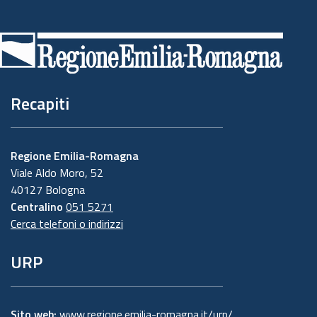
Piè
di
pagina
Recapiti
Regione Emilia-Romagna
Viale Aldo Moro, 52
40127 Bologna
Centralino
051 5271
Cerca telefoni o indirizzi
URP
Sito web:
www.regione.emilia-romagna.it/urp/