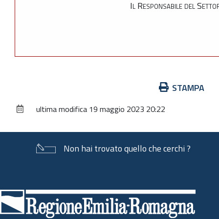
Il Responsabile del Setto
Azioni
STAMPA
sul
ultima modifica
19 maggio 2023 20:22
documento
Non hai trovato quello che cerchi ?
Piè
di
pagina